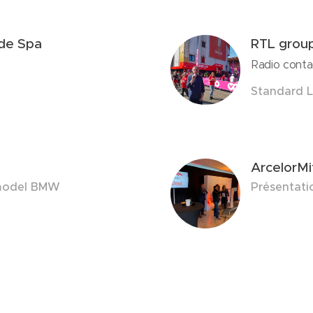
 de Spa
RTL grou
Radio conta
Standard L
ArcelorMi
 model BMW
Présentati