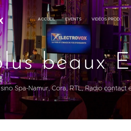
ACCUEIL
EVENTS
VIDÉOS PROD.
X
plus beaux E
asino Spa-Namur, Cora, RTL, Radio contact e