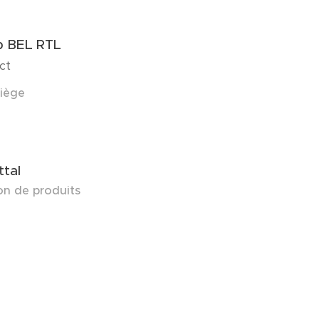
p BEL RTL
ct
iège
ttal
on de produits